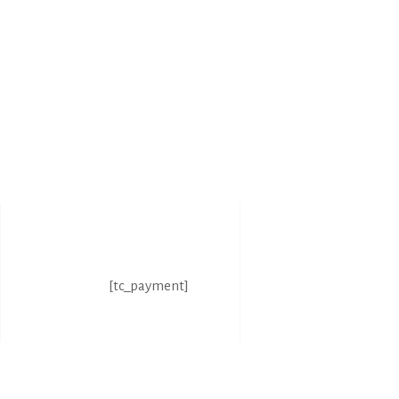
HOME
CRÉATI
[tc_payment]