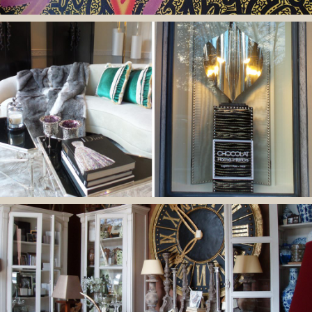
Objects
Shop online coming soon…
Curiositès
Shop online coming soon..